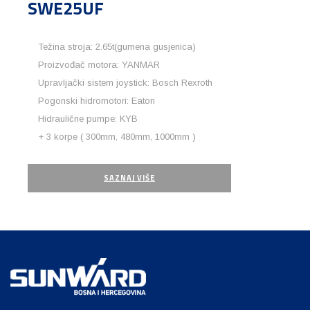
SWE25UF
Težina stroja: 2.65t(gumena gusjenica)
Proizvođač motora: YANMAR
Upravljački sistem joystick: Bosch Rexroth
Pogonski hidromotori: Eaton
Hidraulične pumpe: KYB
+ 3 korpe ( 300mm, 480mm, 1000mm )
SAZNAJ VIŠE