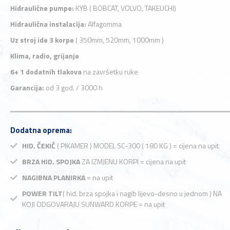
Hidraulične pumpe:
KYB ( BOBCAT, VOLVO, TAKEUCHI)
Hidraulična instalacija:
Alfagomma
Uz stroj ide 3 korpe
( 350mm, 520mm, 1000mm )
Klima, radio, grijanje
6+ 1 dodatnih tlakova
na završetku ruke
Garancija:
od 3 god. / 3000 h
Dodatna oprema:
HID. ČEKIĆ
( PIKAMER ) MODEL SC-300 ( 180 KG ) = cijena na upit
BRZA HID. SPOJKA
ZA IZMJENU KORPI = cijena na upit
NAGIBNA PLANIRKA
= na upit
POWER TILT
( hid. brza spojka i nagib lijevo-desno u jednom ) NA
KOJI ODGOVARAJU SUNWARD KORPE = na upit