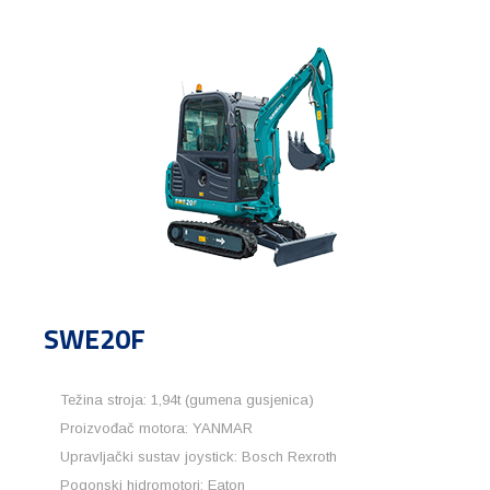
SWE20F
Težina stroja: 1,94t (gumena gusjenica)
Proizvođač motora: YANMAR
Upravljački sustav joystick: Bosch Rexroth
Pogonski hidromotori: Eaton