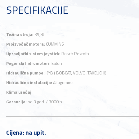
SPECIFIKACIJE
Težina stroja:
35,8t
Proizvođač motora:
CUMMINS
Upravljački sistem joystick:
Bosch Rexroth
Pogonski hidromotori:
Eaton
Hidraulične pumpe:
KYB ( BOBCAT, VOLVO, TAKEUCHI)
Hidraulična instalacija:
Alfagomma
Klima uređaj
Garancija:
od 3 god. / 3000 h
Cijena: na upit.