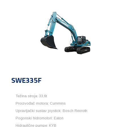
SWE335F
Težina stroja: 33,6t
Proizvođač motora: Cummins
Upravljački sustav joystick: Bosch Rexroth
Pogonski hidromotori: Eaton
Hidraulične pumpe: KYB