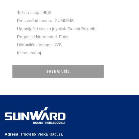
Težina stroja: 45,8t
Proizvođač motora: CUMMINS
Upravljački sistem joystick: Bosch Rexroth
Pogonski hidromotori: Eaton
Hidraulične pumpe: KYB
Klima uredjaj
SAZNAJ VIŠE
Adresa:
Trnovi bb, Velika Kladuša